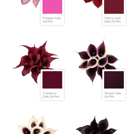
'Fantasia' Calla
'Cherry Love'
Lily Mini
Calla Lily Mini
'Cranberry'
'Strauss' Calla
Calla Lily Mini
Lily Mini