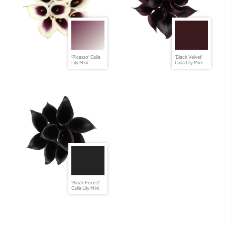
'Picasso' Calla
'Black Velvet'
Lily Mini
Calla Lily Mini
'Black Forest'
Calla Lily Mini