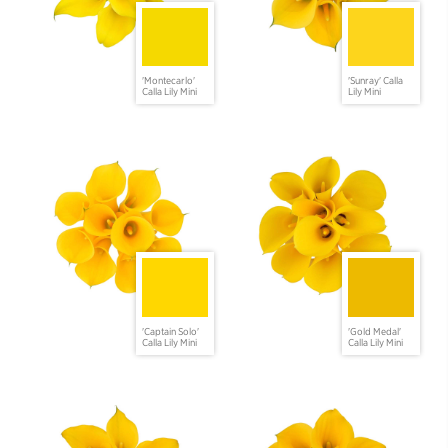
'Montecarlo'
'Sunray' Calla
Calla Lily Mini
Lily Mini
'Captain Solo'
'Gold Medal'
Calla Lily Mini
Calla Lily Mini