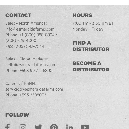
CONTACT
HOURS
Sales - North America:
7:00 am - 3:30 pm ET
info@esmeraldafarms.com
Monday - Friday
Phone:
+1 (800) 888-8994
•
(305) 629-4000
FIND A
Fax:
(305) 592-7544
DISTRIBUTOR
Sales – Global Markets:
BECOME A
hello@esmeraldafarms.com
DISTRIBUTOR
Phone:
+593 99 712 6890
Careers / RRHH:
servicios@esmeraldafarms.com
Phone:
+593 2388072
FOLLOW
Facebook
Instagram
Twitter
Pinterest
LinkedIn
Youtube