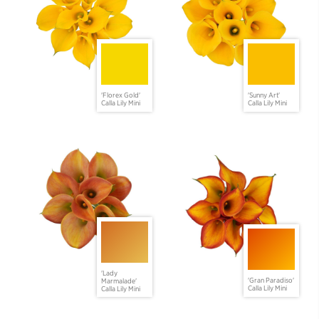
'Florex Gold'
'Sunny Art'
Calla Lily Mini
Calla Lily Mini
'Lady
'Gran Paradiso'
Marmalade'
Calla Lily Mini
Calla Lily Mini