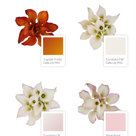
'Captain Trinity'
'Cordoba CW'
Calla Lily Mini
Calla Lily Mini
'Cordoba CB'
'Perle Rosé'