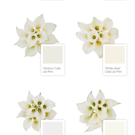
'Ventura' Calla
'White Ideal'
Lily Mini
Calla Lily Mini