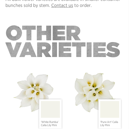
bunches sold by stem.
Contact us
to order.
OTHER
VARIETIES
'White Rumba'
'Pure Art' Calla
Calla Lily Mini
Lily Mini